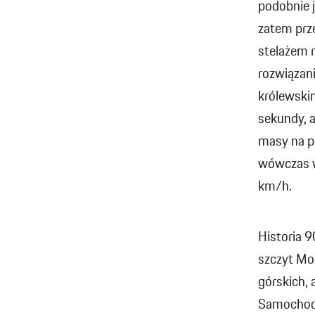
podobnie j
zatem prz
stelażem 
rozwiązan
królewski
sekundy, 
masy na p
wówczas w
km/h.
Historia 9
szczyt Mo
górskich,
Samochodó