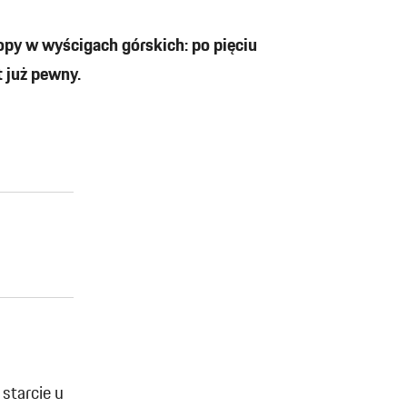
opy w wyścigach górskich: po pięciu
 już pewny.
starcie u