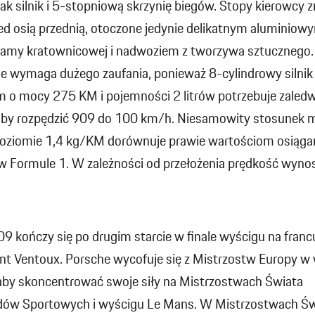
ak silnik i 5-stopniową skrzynię biegów. Stopy kierowcy z
ed osią przednią, otoczone jedynie delikatnym aluminiow
ramy kratownicowej i nadwoziem z tworzywa sztucznego.
ie wymaga dużego zaufania, ponieważ 8-cylindrowy silnik
m o mocy 275 KM i pojemności 2 litrów potrzebuje zaledw
aby rozpędzić 909 do 100 km/h. Niesamowity stosunek 
oziomie 1,4 kg/KM dorównuje prawie wartościom osiąg
 Formule 1. W zależności od przełożenia prędkość wyno
09 kończy się po drugim starcie w finale wyścigu na franc
nt Ventoux. Porsche wycofuje się z Mistrzostw Europy w
 aby skoncentrować swoje siły na Mistrzostwach Świata
w Sportowych i wyścigu Le Mans. W Mistrzostwach Św