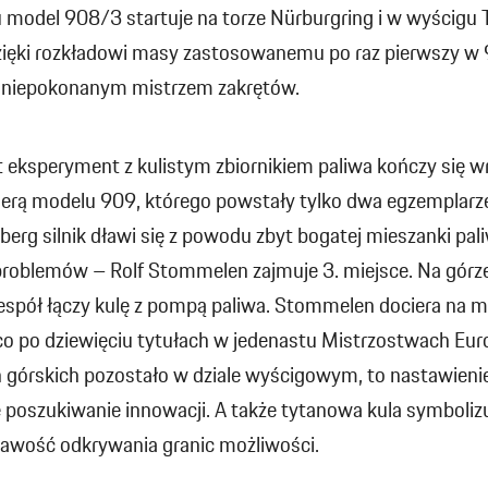
 model 908/3 startuje na torze Nürburgring i w wyścigu 
 dzięki rozkładowi masy zastosowanemu po raz pierwszy w 
l niepokonanym mistrzem zakrętów.
 eksperyment z kulistym zbiornikiem paliwa kończy się wr
rierą modelu 909, którego powstały tylko dwa egzemplarz
berg silnik dławi się z powodu zbyt bogatej mieszanki pal
problemów – Rolf Stommelen zajmuje 3. miejsce. Na gór
espół łączy kulę z pompą paliwa. Stommelen dociera na m
 co po dziewięciu tytułach w jedenastu Mistrzostwach Eu
 górskich pozostało w dziale wyścigowym, to nastawieni
 poszukiwanie innowacji. A także tytanowa kula symboliz
ekawość odkrywania granic możliwości.