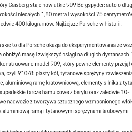
óry Gaisberg staje nowiutkie 909 Bergspyder: auto o dłu
erokości niecałych 1,80 metra i wysokości 75 centymetr
edwie 400 kilogramów. Najlżejsze Porsche w historii.
órskie to dla Porsche okazja do eksperymentowania ze ws
a obniżyć masę i zwiększyć osiągi na długich dystansach.
skonstruowano model 909, który pewne elementy przejął
a, czyli 910/8: piasty kół, tytanowe sprężyny zawieszenia 
, aluminiową ramę kratownicową, elementy silnika z tyta
superlekkie tarcze hamulcowe z berylu oraz zaledwie 10-
we nadwozie z tworzywa sztucznego wzmocnionego wł
z aluminiową ramą i tytanowymi sprężynami śrubowymi.