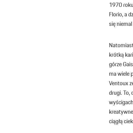
1970 roku
Florio, a
się niema
Natomiast
krótką ka
górze Gais
ma wiele 
Ventoux z
drugi. To,
wyścigach
kreatywne
ciągłą ci