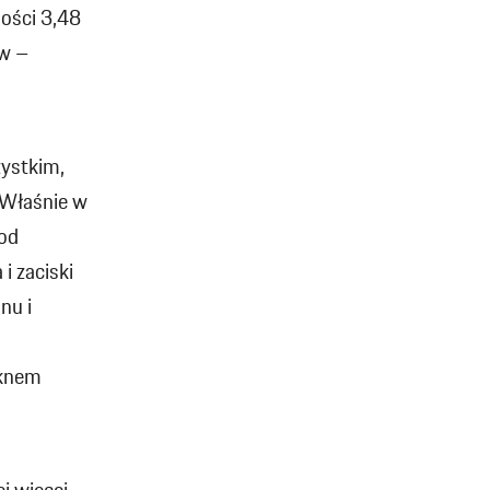
gości 3,48
ów –
zystkim,
 Właśnie w
 od
i zaciski
nu i
óknem