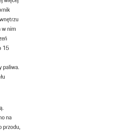
j więcej
ornik
 wnętrzu
 a w nim
zeń
o 15
 paliwa.
ału
ą.
no na
o przodu,