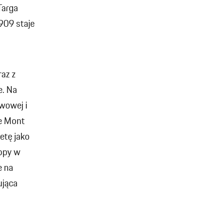
Targa
909 staje
az z
e. Na
iwowej i
ze Mont
etę jako
ropy w
e na
ująca