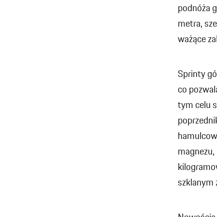
podnóża g
metra, sz
ważące zal
Sprinty g
co pozwal
tym celu 
poprzednik
hamulcowe
magnezu, 
kilogramo
szklanym 