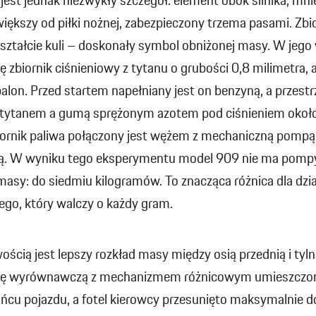
est jednak niezwykły szczegół: element obok silnika, mnie
iększy od piłki nożnej, zabezpieczony trzema pasami. Zbi
ształcie kuli – doskonały symbol obniżonej masy. W jego
ię zbiornik ciśnieniowy z tytanu o grubości 0,8 milimetra,
lon. Przed startem napełniany jest on benzyną, a przestr
tytanem a gumą sprężonym azotem pod ciśnieniem okoł
iornik paliwa połączony jest wężem z mechaniczną pompą
. W wyniku tego eksperymentu model 909 nie ma pompy
asy: do siedmiu kilogramów. To znacząca różnica dla dzi
go, który walczy o każdy gram.
ścią jest lepszy rozkład masy między osią przednią i tyln
nię wyrównawczą z mechanizmem różnicowym umieszczo
cu pojazdu, a fotel kierowcy przesunięto maksymalnie d