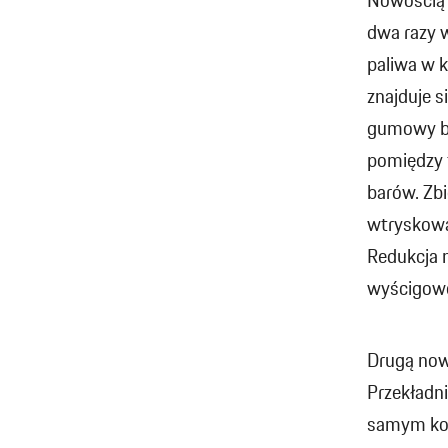
Nowością j
dwa razy w
paliwa w k
znajduje s
gumowy ba
pomiędzy 
barów. Zb
wtryskową
Redukcja m
wyścigowe
Drugą nowo
Przekład
samym koń