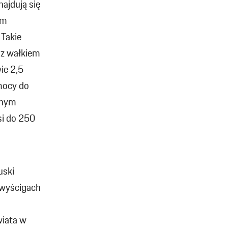
najdują się
ym
 Takie
 z wałkiem
ie 2,5
mocy do
anym
si do 250
uski
 wyścigach
iata w