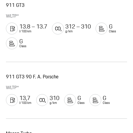
911 GT3
WLTP*
13.8 – 13.7
312 – 310
G
l/100 km
g/km
Class
G
Class
911 GT3 90 F. A. Porsche
WLTP*
13,7
310
G
G
l/100 km
g/km
Class
Class