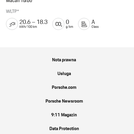
Macan Turbo
WLTP*
20.6 – 18.3
0
A
kWh/100 km
g/km
Class
Nota prawna
Usługa
Porsche.com
Porsche Newsroom
9:11 Magazin
Data Protection