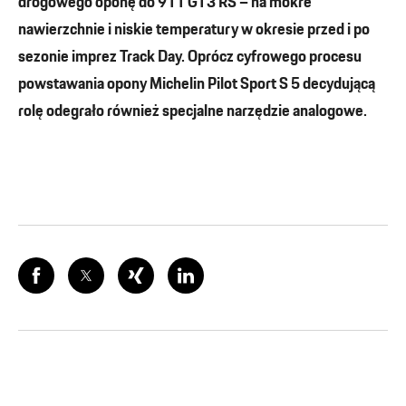
drogowego oponę do 911 GT3 RS – na mokre
nawierzchnie i niskie temperatury w okresie przed i po
sezonie imprez Track Day. Oprócz cyfrowego procesu
powstawania opony Michelin Pilot Sport S 5 decydującą
rolę odegrało również specjalne narzędzie analogowe.