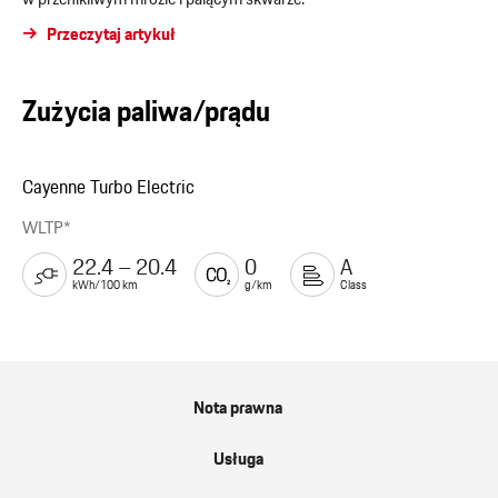
Przeczytaj artykuł
Zużycia paliwa/prądu
Cayenne Turbo Electric
WLTP*
22.4 – 20.4
0
A
kWh/100 km
g/km
Class
Nota prawna
Usługa