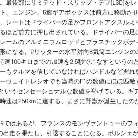
。最後部にリミテッド・スリップ・デフ(LSD)を
ト、エンジン、5速ギアボックスは前方に移動さ
、シートはドライバーの足がフロントアクスルよ
るほど前方に押し出されている。ドライバーの足
レームのアルミニウムロッドとプラスチックボデ
形になる。2リッターの水平対向8気筒エンジンの
S、時速100キロまでの加速を2.5秒でこなすというの
ーもクルマを信じていなければハンドルなど握れ
ーウェイトレシオでも当時のF1の数値にほぼ匹敵
g/PSというセンセーショナルな数値を挙げている。ギ
時速は250kmに達する、まさに野獣が誕生したの
09ではあるが、フランスのモンヴァントゥーのフ
の出走を果たし、引退することになる。ポルシェ