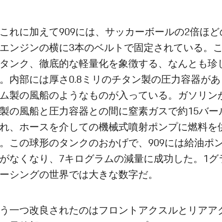
これに加えて909には、サッカーボールの2倍ほど
エンジンの横に3本のベルトで固定されている。
タンク、徹底的な軽量化を象徴する、なんとも珍
。内部には厚さ0.8ミリのチタン製の圧力容器が
ム製の風船のようなものが入っている。ガソリン
製の風船と圧力容器との間に窒素ガスで約15バー
れ、ホースを介しての機械式噴射ポンプに燃料を
。この球形のタンクのおかげで、909には給油ポ
がなくなり、7キログラムの減量に成功した。1グ
ーシングの世界では大きな数字だ。
う一つ改良されたのはフロントアクスルとリアア