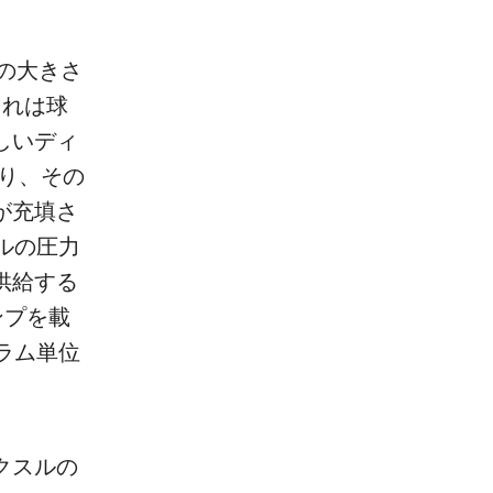
の大きさ
これは球
しいディ
あり、その
が充填さ
ルの圧力
供給する
ンプを載
ラム単位
クスルの