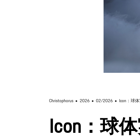
Christophorus
2026
02/2026
Icon：球
Icon：球