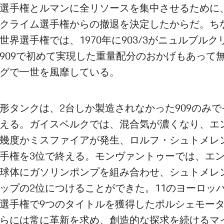
選手権とルマンに全リソースを集中させるために
クライム選手権からの撤退を決定したからだ。ち
世界選手権では、1970年に903/3がニュルブルク
909で初めて実現した重量配分のおかげもあって
グで一世を風靡している。
形タンクは、2台しか製造されなかった909のみで
える。ガイスベルクでは、混合気が濃くなり、エ
幾度かミスファイアが発生、ロルフ・シュトメレ
手権を3位で終える。モンヴァントゥーでは、エ
球体にガソリンポンプを組み合わせ、シュトメレ
ップの2位につけることができた。11のヨーロッ
選手権で9つのタイトルを獲得したポルシェモー
らには常に革新を求め、創造的な探求を続けるマ