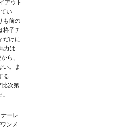
レイアウト
せてい
りも前の
は格子チ
ィだけに
馬力は
だから、
ない。ま
する
ア比次第
だ。
ィナーレ
がワンメ